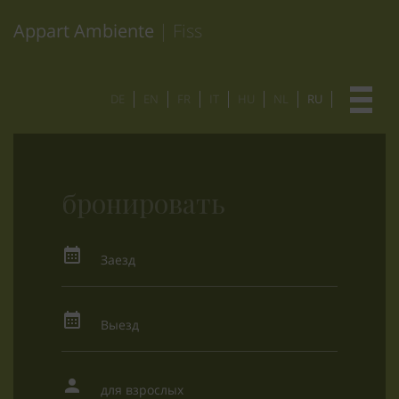
Appart Ambiente
| Fiss
DE
EN
FR
IT
HU
NL
RU
бронировать