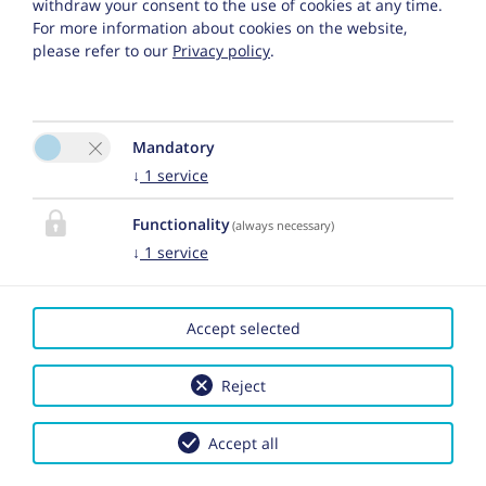
withdraw your consent to the use of cookies at any time.
Телефон :
+43 (0) 5476 200 67
For more information about cookies on the website,
please refer to our
Privacy policy
.
Эл. почта:
fewo@appart-ambiente.tirol
Mandatory
↓
1
service
Functionality
(always necessary)
Пожалуйста, активируйте опцию
↓
1
service
«Функциональность» в настройках файлов cookie
для правильного отображения карты.
Настройки файлов cookie
Accept selected
Reject
Accept all
|
Отозвать договор страхования путешествий
| 2026 by
easybooking