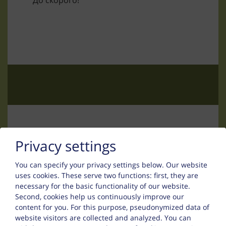
До скорого!
контакт
Privacy settings
You can specify your privacy settings below.
Our website
Uwe Thurn
uses cookies. These serve two functions: first, they are
necessary for the basic functionality of our website.
Falsinsweg 42
Second, cookies help us continuously improve our
content for you. For this purpose, pseudonymized data of
6533 Fiss
website visitors are collected and analyzed. You can